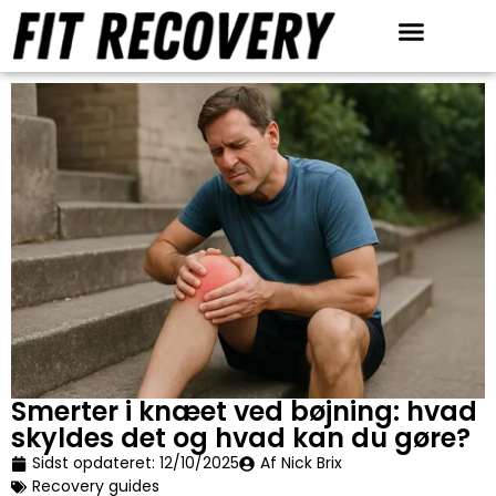
Anmeldelser & Tests
Restitution redskaber
Smerter i knæet ved bøjning: hvad
skyldes det og hvad kan du gøre?
Sidst opdateret:
12/10/2025
Af Nick Brix
Recovery guides