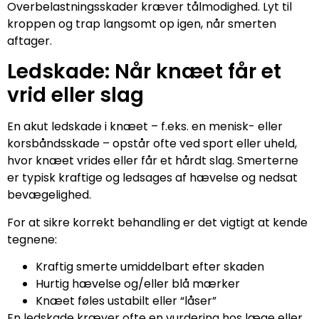
Overbelastningsskader kræver tålmodighed. Lyt til
kroppen og trap langsomt op igen, når smerten
aftager.
Ledskade: Når knæet får et
vrid eller slag
En akut ledskade i knæet – f.eks. en menisk- eller
korsbåndsskade – opstår ofte ved sport eller uheld,
hvor knæet vrides eller får et hårdt slag. Smerterne
er typisk kraftige og ledsages af hævelse og nedsat
bevægelighed.
For at sikre korrekt behandling er det vigtigt at kende
tegnene:
Kraftig smerte umiddelbart efter skaden
Hurtig hævelse og/eller blå mærker
Knæet føles ustabilt eller “låser”
En ledskade kræver ofte en vurdering hos læge eller