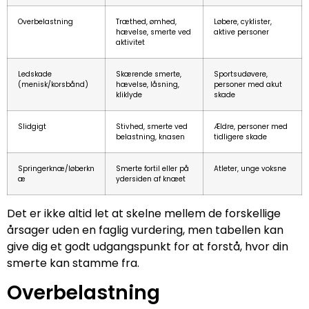
Overbelastning
Træthed, ømhed,
Løbere, cyklister,
hævelse, smerte ved
aktive personer
aktivitet
Ledskade
Skærende smerte,
Sportsudøvere,
(menisk/korsbånd)
hævelse, låsning,
personer med akut
kliklyde
skade
Slidgigt
Stivhed, smerte ved
Ældre, personer med
belastning, knasen
tidligere skade
Springerknæ/løberkn
Smerte fortil eller på
Atleter, unge voksne
æ
ydersiden af knæet
Det er ikke altid let at skelne mellem de forskellige
årsager uden en faglig vurdering, men tabellen kan
give dig et godt udgangspunkt for at forstå, hvor din
smerte kan stamme fra.
Overbelastning