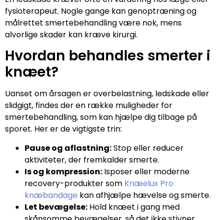
fysioterapeut. Nogle gange kan genoptræning og
målrettet smertebehandling være nok, mens
alvorlige skader kan kræve kirurgi.
Hvordan behandles smerter i
knæet?
Uanset om årsagen er overbelastning, ledskade eller
slidgigt, findes der en række muligheder for
smertebehandling, som kan hjælpe dig tilbage på
sporet. Her er de vigtigste trin:
Pause og aflastning:
Stop eller reducer
aktiviteter, der fremkalder smerte.
Is og kompression:
Isposer eller moderne
recovery-produkter som
Knæelux Pro
knæbandage
kan afhjælpe hævelse og smerte.
Let bevægelse:
Hold knæet i gang med
skånsomme bevægelser, så det ikke stivner.