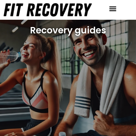
Anmeldelser & Tests
Restitution redskaber
Recovery guides