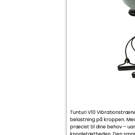
Tunturi V10 Vibrationstræne
belastning på kroppen. Med
præcist til dine behov – ua
knogletætheden. Den smart