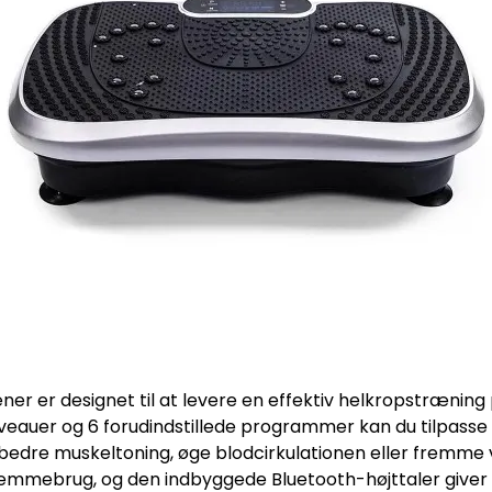
er er designet til at levere en effektiv helkropstræning
veauer og 6 forudindstillede programmer kan du tilpasse 
rbedre muskeltoning, øge blodcirkulationen eller frem
hjemmebrug, og den indbyggede Bluetooth-højttaler giver mu