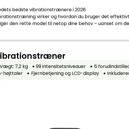
edets bedste vibrationstrænere i 2026
ibrationstræning virker og hvordan du bruger det effektiv
lger den rette model til netop dine behov – uanset om det 
ibrationstræner
Vægt: 7,2 kg
99 intensitetsniveauer
6 forudindstil
-højttaler
Fjernbetjening og LCD-display
Inkludere