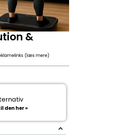
ution &
reklamelinks (læs mere)
ternativ
il den her »