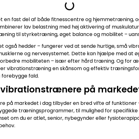
t en fast del af både fitnesscentre og hjemmetræning, o
mbinerer lav belastning med høj aktivering af muskulature
r træning til styrketræning, øget balance og mobilitet – uan
et også hedder – fungerer ved at sende hurtige, små vi
 musklerne og nervesystemet. Dette kan hjælpe med at øg
rbedre mobiliteten – især efter hård træning. Og for æ
r vibrationstræning en skånsom og effektiv træningsfor
 forebygge fald.
 vibrationstrænere på markedet
 på markedet i dag tilbyder en bred vifte af funktioner 
byggede træningsprogrammer, til mulighed for specifikke 
nset om du er atlet, senior, nybegynder eller fysioterapip
behov.