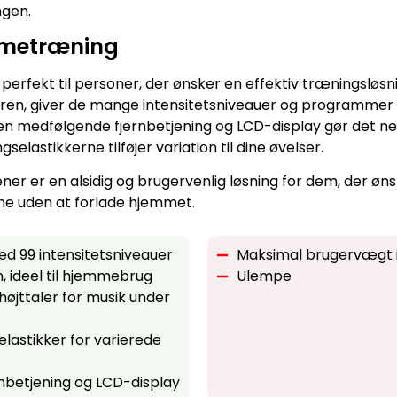
ngen.
emmetræning
perfekt til personer, der ønsker en effektiv træningslø
aren, giver de mange intensitetsniveauer og programmer 
n medfølgende fjernbetjening og LCD-display gør det ne
selastikkerne tilføjer variation til dine øvelser.
r er en alsidig og brugervenlig løsning for dem, der ønsk
ine uden at forlade hjemmet.
ed 99 intensitetsniveauer
Maksimal brugervægt i
, ideel til hjemmebrug
Ulempe
øjttaler for musik under
elastikker for varierede
nbetjening og LCD-display