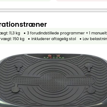
brationstræner
ægt: 11,3 kg
3 forudindstillede programmer + 1 manuelt
rvægt: 150 kg
Inkluderer aftagelig stol
Lav belastni