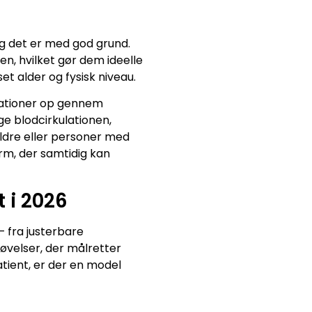
g det er med god grund.
n, hvilket gør dem ideelle
set alder og fysisk niveau.
brationer op gennem
e blodcirkulationen,
ldre eller personer med
m, der samtidig kan
 i 2026
– fra justerbare
øvelser, der målretter
atient, er der en model