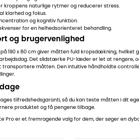
 kroppens naturlige rytmer og reducerer stress.
 klarhed og fokus.
centration og kognitiv funktion.
ekvenser for en helhedsorienteret behandling.
ort og brugervenlighed
på 190 x 80 cm giver måtten fuld kropsdækning, hvilket gø
g arbejdsdag. Det slidstærke PU-læder er let at rengøre,
ransportere måtten. Den intuitive håndholdte controller 
linger.
1 dage
ages tilfredshedsgaranti, så du kan teste måtten i dit ege
turnere produktet og få pengene tilbage.
e Pro er et fremragende valg for dem, der søger en dyb