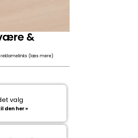
lvære &
r reklamelinks (læs mere)
et valg
il den her »