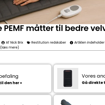
e PEMF måtter til bedre ve
Af Nick Brix
Restitution redskaber
Artiklen indeholde
 (læs mere)
Vores and
befaling
Gå direkte t
il den her »