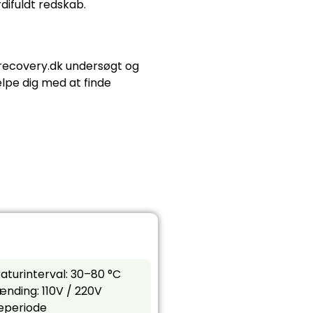
difuldt redskab.
trecovery.dk undersøgt og
lpe dig med at finde
turinterval: 30–80 °C
nding: 110V / 220V
veperiode