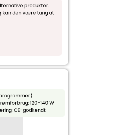
lternative produkter.
g kan den være tung at
5 programmer)
trømforbrug: 120–140 W
cering: CE-godkendt