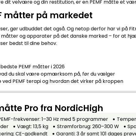
re dit velvære og din restitution, er en PEMF måtte et vær
F måtter på markedet
ser, gør udbuddet det også. Og netop derfor har vi på Fi
 måtter og apparater på det danske marked – for at hjæ
ser bedst til dine behov.
bedste PEMF måtter i 2026
 hvad du skal være opmærksom på, før du vælger
ne ved PEMF terapi og hvordan det virker på kroppen
måtte Pro fra NordicHigh
PEMF-frekvenser: 1–30 Hz med 5 programmer
Tempera
æder
Vægt: 13,5 kg
Strømforbrug: 260–300 W
Spæ
icering: CE-godkendt
Garanti: 3 år samt 101 dages prø