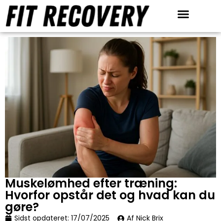
Anmeldelser & Tests
Restitution redskaber
Muskelømhed efter træning:
Hvorfor opstår det og hvad kan du
gøre?
Sidst opdateret:
17/07/2025
Af Nick Brix