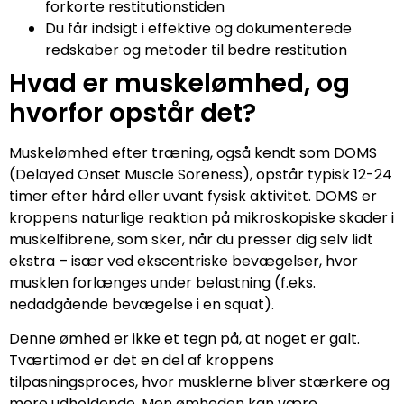
forkorte restitutionstiden
Du får indsigt i effektive og dokumenterede
redskaber og metoder til bedre restitution
Hvad er muskelømhed, og
hvorfor opstår det?
Muskelømhed efter træning, også kendt som DOMS
(Delayed Onset Muscle Soreness), opstår typisk 12-24
timer efter hård eller uvant fysisk aktivitet. DOMS er
kroppens naturlige reaktion på mikroskopiske skader i
muskelfibrene, som sker, når du presser dig selv lidt
ekstra – især ved ekscentriske bevægelser, hvor
musklen forlænges under belastning (f.eks.
nedadgående bevægelse i en squat).
Denne ømhed er ikke et tegn på, at noget er galt.
Tværtimod er det en del af kroppens
tilpasningsproces, hvor musklerne bliver stærkere og
mere udholdende. Men ømheden kan være