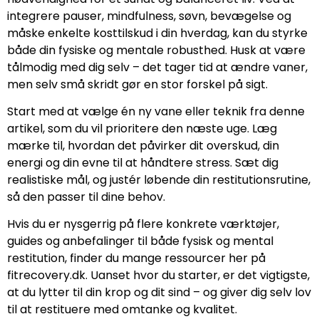
integrere pauser, mindfulness, søvn, bevægelse og
måske enkelte kosttilskud i din hverdag, kan du styrke
både din fysiske og mentale robusthed. Husk at være
tålmodig med dig selv – det tager tid at ændre vaner,
men selv små skridt gør en stor forskel på sigt.
Start med at vælge én ny vane eller teknik fra denne
artikel, som du vil prioritere den næste uge. Læg
mærke til, hvordan det påvirker dit overskud, din
energi og din evne til at håndtere stress. Sæt dig
realistiske mål, og justér løbende din restitutionsrutine,
så den passer til dine behov.
Hvis du er nysgerrig på flere konkrete værktøjer,
guides og anbefalinger til både fysisk og mental
restitution, finder du mange ressourcer her på
fitrecovery.dk. Uanset hvor du starter, er det vigtigste,
at du lytter til din krop og dit sind – og giver dig selv lov
til at restituere med omtanke og kvalitet.